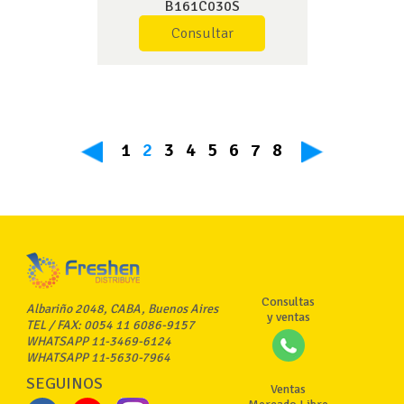
B161C030S
Consultar
1
2
3
4
5
6
7
8
Consultas
Albariño 2048, CABA, Buenos Aires
y ventas
TEL / FAX: 0054 11 6086-9157
WHATSAPP 11-3469-6124
WHATSAPP 11-5630-7964
SEGUINOS
Ventas