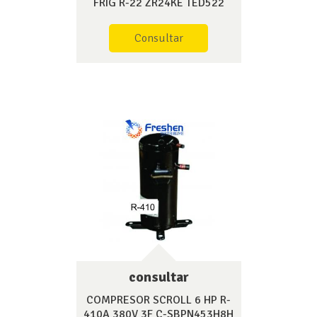
FRIG R-22 ZR24KE TED522
Consultar
consultar
COMPRESOR SCROLL 6 HP R-
410A 380V 3F C-SBPN453H8H