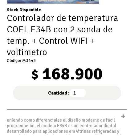
Stock Disponible
Controlador de temperatura
COEL E34B con 2 sonda de
temp. + Control WIFI +
voltimetro
Código: M3443
168.900
$
Cantidad :
+
eniendo como diferenciales el diseño moderno de fácil
programación, el modelo E34B es un controlador digital
desarrollado para aplicaciones em vitrinas refrigeradas y
congeladores estando disponibles con pantalla roja o azul