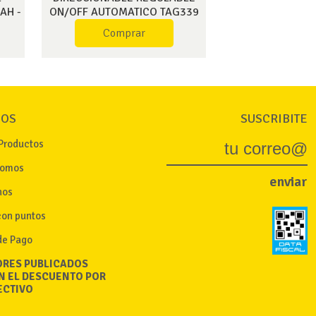
AH -
ON/OFF AUTOMATICO TAG339
7
Comprar
IOS
SUSCRIBITE
Productos
somos
enviar
nos
con puntos
de Pago
ORES PUBLICADOS
N EL DESCUENTO POR
ECTIVO